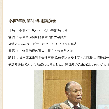
令和7年度 第3回学術講演会
日 時 ：令和7年10月29日 (水) 午後7時より
場 所 ：福島県歯科医師会館 2階 大会議室
会場とZoom ウェビナーによるハイブリッド形式
演 題 ：「修復治療の過去・現在・未来形とは」
講 師 ：日本臨床歯科学会理事長 原宿デンタルオフィス院長 山崎長郎
参加者多数で大いに勉強になりました。関係者の先生方誠にありがと