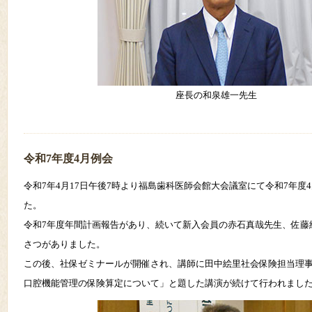
座長の和泉雄一先生
令和7年度4月例会
令和7年4月17日午後7時より福島歯科医師会館大会議室にて令和7年度
た。
令和7年度年間計画報告があり、続いて新入会員の赤石真哉先生、佐藤
さつがありました。
この後、社保ゼミナールが開催され、講師に田中絵里社会保険担当理
口腔機能管理の保険算定について」と題した講演が続けて行われまし