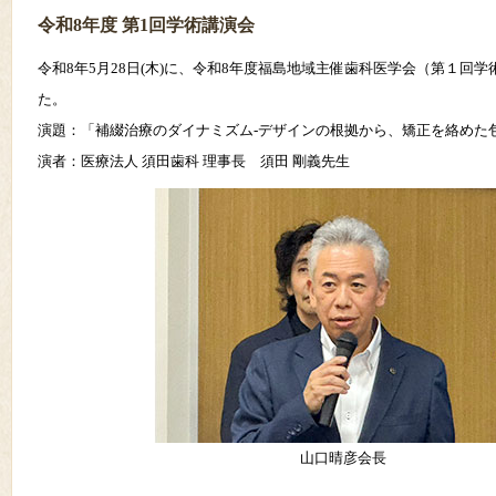
令和8年度 第1回学術講演会
令和8年5月28日(木)に、令和8年度福島地域主催歯科医学会（第１回
た。
演題：「補綴治療のダイナミズム‐デザインの根拠から、矯正を絡めた
演者：医療法人 須田歯科 理事長 須田 剛義先生
山口晴彦会長