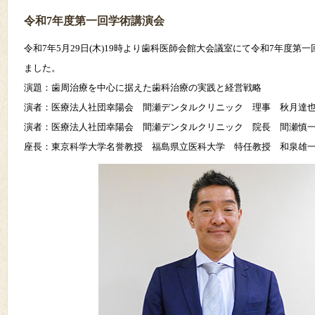
令和7年度第一回学術講演会
令和7年5月29日(木)19時より歯科医師会館大会議室にて令和7年度第
ました。
演題：歯周治療を中心に据えた歯科治療の実践と経営戦略
演者：医療法人社団幸陽会 間瀬デンタルクリニック 理事 秋月達
演者：医療法人社団幸陽会 間瀬デンタルクリニック 院長 間瀬慎
座長：東京科学大学名誉教授 福島県立医科大学 特任教授 和泉雄